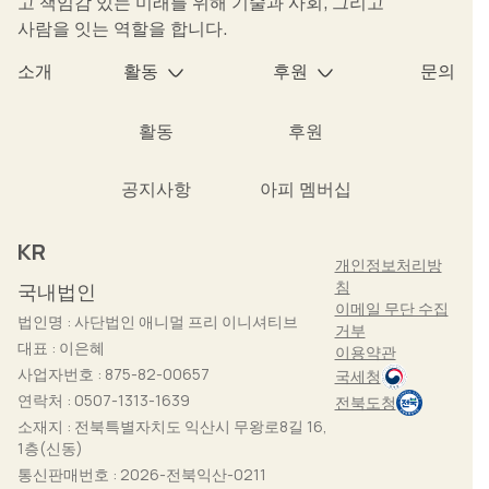
고 책임감 있는 미래를 위해 기술과 사회, 그리고
사람을 잇는 역할을 합니다.
소개
활동
후원
문의
활동
후원
공지사항
아피 멤버십
KR
개인정보처리방
침
국내법인
이메일 무단 수집
법인명 : 사단법인 애니멀 프리 이니셔티브
거부
대표 : 이은혜
이용약관
사업자번호 : 875-82-00657
국세청
연락처 : 0507-1313-1639
전북도청
소재지 : 전북특별자치도 익산시 무왕로8길 16,
1층(신동)
통신판매번호 : 2026-전북익산-0211